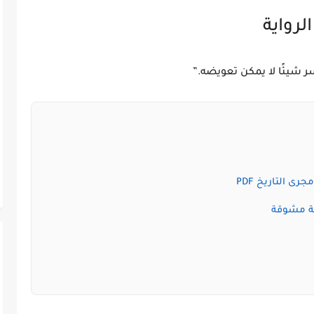
لرواية
 شيئًا لا يمكن تعويضه.”
ى التاريخ PDF
قة مشوقة