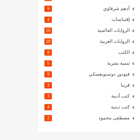
أدهم شرقاوي
9
إقتباسات
4
الروايات العالمية
16
الروايات العربية
18
الكتب
8
تنمية بشرية
5
فيودور دوستويفسكي
9
قريبا
3
كتب أدبية
3
كتب دينية
4
مصطفى محمود
2