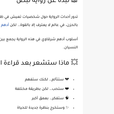
📖 نبذة عن رواية نبض
تدور أحداث الرواية حول شخصيات تعيش في ظ
بالحزن
، في عالم لا يعترف إلا بالقوة… لكن
أدهم 
أسلوب أدهم شرقاوي في هذه الرواية يجمع بين
النسيان.
💥 ماذا ستشعر بعد قراءة ال
💔 ستتألم… لكنك ستفهم
❤️ ستحب… لكن بطريقة مختلفة
🧠 ستفكر… بعمق أكبر
✨ وستخرج بنظرة جديدة للحياة