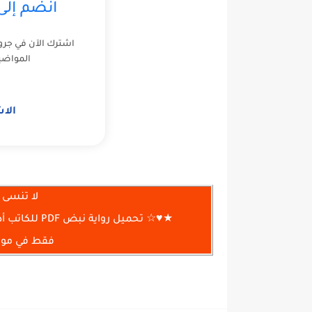
انضم إل
اشترك الآن في جرو
المواضي
الا
لا تنسى 
★♥☆ تحميل رواية نبض PDF للكاتب أدهم شرقاوي | رواية تهز القلب وتوقظ المشاعر ☆♥★
فقط في موقع