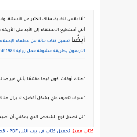
"أنا بائس للغاية، هناك الكثير من الأسئلة، 
أنني أستطيع الاستلقاء إلى الأبد على الأريكة
أيضًا
تحميل كتاب مائة من عظماء الإسلام غير
الأربعون بطريقة مشوقة
حمل رواية 1984 Pdf
"هناك أوقات أكون فيها مقتنعًا بأنني غير صالح
"سوف تتعرف عليّ بشكل أفضل؛ لا يزال هناك عد
"لن تصدق نوع الشخص الذي يمكنني أن أصبحه 
كتاب مميز:
تحميل كتاب في بيت النبي PDF – قصص وأحداث من سيرة رسول الله