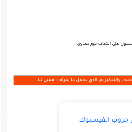
صول على الكتاب فور صدوره
فقط، والتّفكير هو الذي يجعل ما نقرأه ذا معنى لنا
ى جروب الفيسبوك