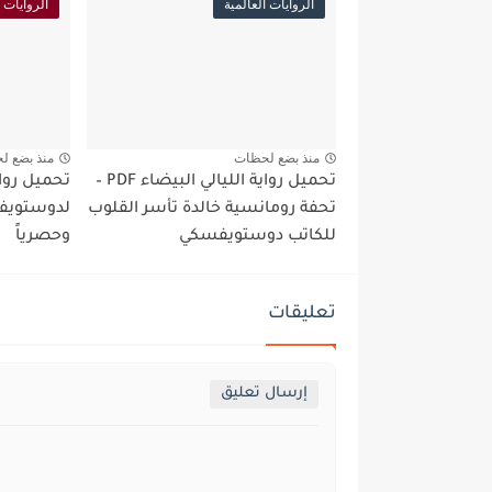
الروايات العالمية
الروايات ا
منذ بضع لحظات
منذ بضع ل
تحميل رواية الليالي البيضاء PDF –
تحفة رومانسية خالدة تأسر القلوب
لدوستويفس
للكاتب دوستويفسكي
وحصرياً
تعليقات
إرسال تعليق