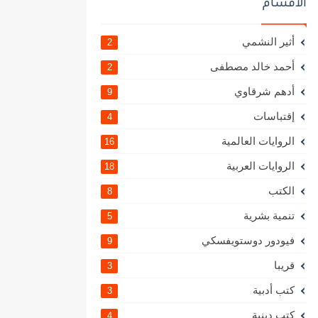
الأقسام
أثير النشمي
2
أحمد خالد مصطفى
2
أدهم شرقاوي
9
إقتباسات
4
الروايات العالمية
16
الروايات العربية
18
الكتب
8
تنمية بشرية
5
فيودور دوستويفسكي
9
قريبا
3
كتب أدبية
3
كتب دينية
4