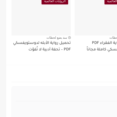
لعالمية
الروايات العالمية
حظات
منذ بضع لحظات
تحميل رواية الفقراء PDF
تحميل رواية الأبله لدوستويفسكي
كي كاملة مجاناً
PDF – تحفة أدبية لا تُفوّت