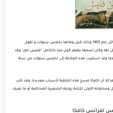
إلى أن قامت سيدة تدعى "فليس باور" بنشر رسائل عام 1955 وذلك قبل وفاتها بخمس سنوات،و تقول
ل لها وكان اسمها يظهر لأول مرة بالكامل "فليس باور" وقد
افكا وقد استمرت هذه العلاقة إلى لخمس سنوات من سنة
 إلا أن كافكا فسخ هذه الخطبة لأسباب معديدة، وقد كتب
ومحاولته الأولى لكتابة روايته الشهيرة المحاكمة أو ما تعرف
يس لفرانس كافكا